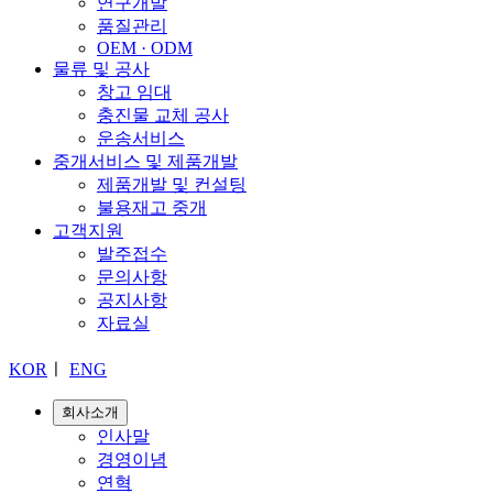
연구개발
품질관리
OEM · ODM
물류 및 공사
창고 임대
충진물 교체 공사
운송서비스
중개서비스 및 제품개발
제품개발 및 컨설팅
불용재고 중개
고객지원
발주접수
문의사항
공지사항
자료실
KOR
ㅣ
ENG
회사소개
인사말
경영이념
연혁