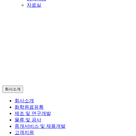
자료실
회사소개
고객의 가치와 꿈을 실현시키며 임직원 모두가 책임감과 주인의식을 통해
즐겁게 일하는 기업
헤더설정
회사소개
회사소개
화학원료유통
제조 및 연구개발
물류 및 공사
중개서비스 및 제품개발
고객지원