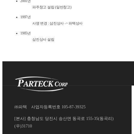
2001년
파주창고 설립 (일반창고)
1997년
사명 변경 : 삼진상사 -> 파텍상사
1985년
삼진상사 설립
㈜파텍
사업자등록번호 105-87-39325
[본사] 충청남도 당진시 송산면 동곡로 155-35(동곡리)
(우)31710