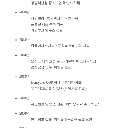
경영혁신형 중소기업 확인서 취득
2020년
사명변경 : ㈜파텍상사 -> ㈜파텍
포름산 제조 특허 취득
기업부설 연구소 설립
2018년
한국에너지기술연구원 패밀리기업 지정
2014년
모범 납세자 표창 수상 (제48회 마포세무서장)
김천공장 인수 (위험물 보관)
2013년
Honeywell UOP 국내 독점계약 체결
㈜파텍C&T 흡수 합병 (용제사업 강화)
2010년
사명변경 및 법인 전환 : 파텍상사 -> ㈜파텍상사
2008년
인천창고 설립 (위험물 유해화학물질 보관)